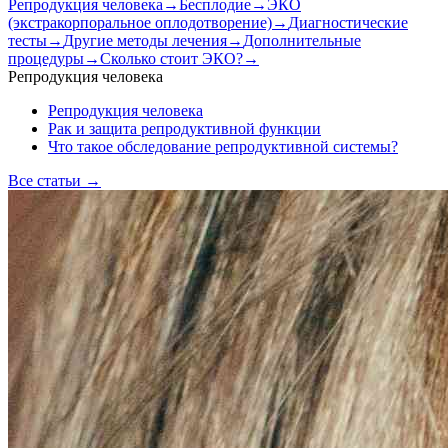
Репродукция человека
→
Бесплодие
→
ЭКО
(экстракорпоральное оплодотворение)
→
Диагностические
тесты
→
Другие методы лечения
→
Дополнительные
процедуры
→
Сколько стоит ЭКО?
→
Репродукция человека
Репродукция человека
Рак и защита репродуктивной функции
Что такое обследование репродуктивной системы?
Все статьи
→