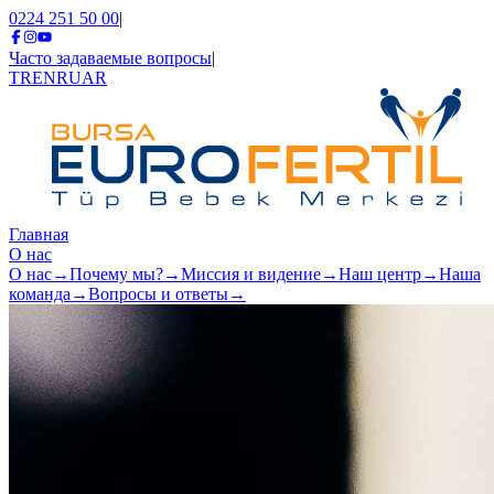
0224 251 50 00
|
Часто задаваемые вопросы
|
TR
EN
RU
AR
Главная
О нас
О нас
→
Почему мы?
→
Миссия и видение
→
Наш центр
→
Наша
команда
→
Вопросы и ответы
→