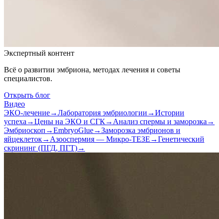
Экспертный контент
Всё о развитии эмбриона, методах лечения и советы
специалистов.
Открыть блог
Видео
ЭКО-лечение
→
Лаборатория эмбриологии
→
Истории
успеха
→
Цены на ЭКО и СГК
→
Анализ спермы и заморозка
→
Эмбриоскоп
→
EmbryoGlue
→
Заморозка эмбрионов и
яйцеклеток
→
Азооспермия — Микро-ТЕЗЕ
→
Генетический
скрининг (ПГД, ПГТ)
→