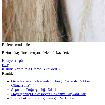
Binlerce mutlu aile
Bizimle hayaline kavuşan ailelerin hikayeleri.
Hikayeleri gör
Blog
Kısırlık
→
Yardımla Üreme Teknikleri
→
Kısırlık
Gebe Kalamama Nedenleri: Hangi Durumda Doktora
Gitmelisiniz?
Sigaranın Doğurganlığa Etkisi
Doğurganlığı Destekleyen Beslenme Alışkanlıkları
Erkek Faktörü Kısırlığın Yaygın Nedenleri