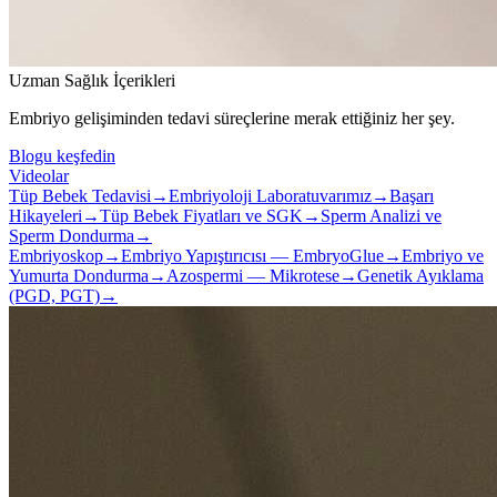
Uzman Sağlık İçerikleri
Embriyo gelişiminden tedavi süreçlerine merak ettiğiniz her şey.
Blogu keşfedin
Videolar
Tüp Bebek Tedavisi
→
Embriyoloji Laboratuvarımız
→
Başarı
Hikayeleri
→
Tüp Bebek Fiyatları ve SGK
→
Sperm Analizi ve
Sperm Dondurma
→
Embriyoskop
→
Embriyo Yapıştırıcısı — EmbryoGlue
→
Embriyo ve
Yumurta Dondurma
→
Azospermi — Mikrotese
→
Genetik Ayıklama
(PGD, PGT)
→