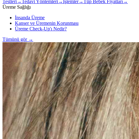
Testleri
→
Tedavi Yöntemleri
→
İşlemler
→
Tüp Bebek Fiyatları
→
Üreme Sağlığı
İnsanda Üreme
Kanser ve Üremenin Korunması
Üreme Check-Up'ı Nedir?
Tümünü gör
→