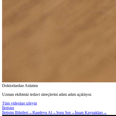
Doktorlardan Anlatım
Uzman ekibimiz tedavi süreçlerini adım adım açıklıyor.
Tüm videoları izleyin
İletişim
İletişim Bilgileri
→
Randevu Al
→
Soru Sor
→
İnsan Kaynakları
→