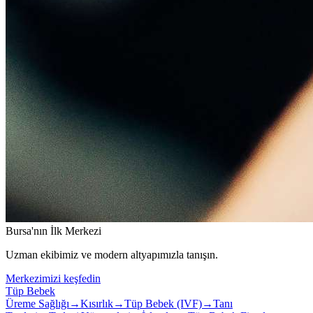
Bursa'nın İlk Merkezi
Uzman ekibimiz ve modern altyapımızla tanışın.
Merkezimizi keşfedin
Tüp Bebek
Üreme Sağlığı
→
Kısırlık
→
Tüp Bebek (IVF)
→
Tanı