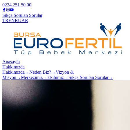
0224 251 50 00
|
Sıkça Sorulan Sorular
|
TR
EN
RU
AR
Anasayfa
Hakkımızda
Hakkımızda
→
Neden Biz?
→
Vizyon &
Misyon
→
Merkezimiz
→
Ekibimiz
→
Sıkça Sorulan Sorular
→