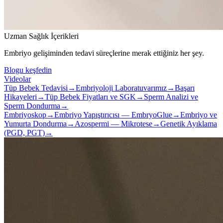
Uzman Sağlık İçerikleri
Embriyo gelişiminden tedavi süreçlerine merak ettiğiniz her şey.
Blogu keşfedin
Videolar
Tüp Bebek Tedavisi
→
Embriyoloji Laboratuvarımız
→
Başarı
Hikayeleri
→
Tüp Bebek Fiyatları ve SGK
→
Sperm Analizi ve
Sperm Dondurma
→
Embriyoskop
→
Embriyo Yapıştırıcısı — EmbryoGlue
→
Embriyo ve
Yumurta Dondurma
→
Azospermi — Mikrotese
→
Genetik Ayıklama
(PGD, PGT)
→