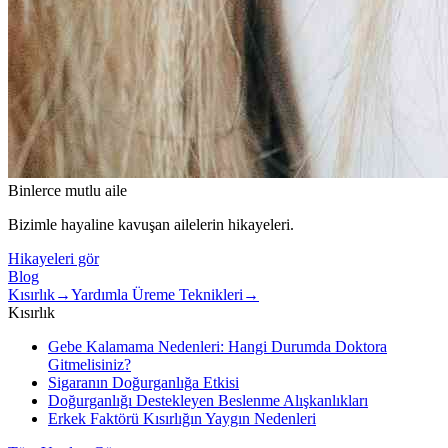
Binlerce mutlu aile
Bizimle hayaline kavuşan ailelerin hikayeleri.
Hikayeleri gör
Blog
Kısırlık
→
Yardımla Üreme Teknikleri
→
Kısırlık
Gebe Kalamama Nedenleri: Hangi Durumda Doktora
Gitmelisiniz?
Sigaranın Doğurganlığa Etkisi
Doğurganlığı Destekleyen Beslenme Alışkanlıkları
Erkek Faktörü Kısırlığın Yaygın Nedenleri