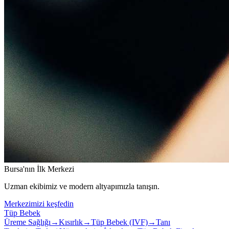
Bursa'nın İlk Merkezi
Uzman ekibimiz ve modern altyapımızla tanışın.
Merkezimizi keşfedin
Tüp Bebek
Üreme Sağlığı
→
Kısırlık
→
Tüp Bebek (IVF)
→
Tanı