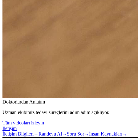
Doktorlardan Anlatım
Uzman ekibimiz tedavi süreçlerini adım adım açıklıyor.
Tüm videoları izleyin
İletişim
İletişim Bilgileri
→
Randevu Al
→
Soru Sor
→
İnsan Kaynakları
→