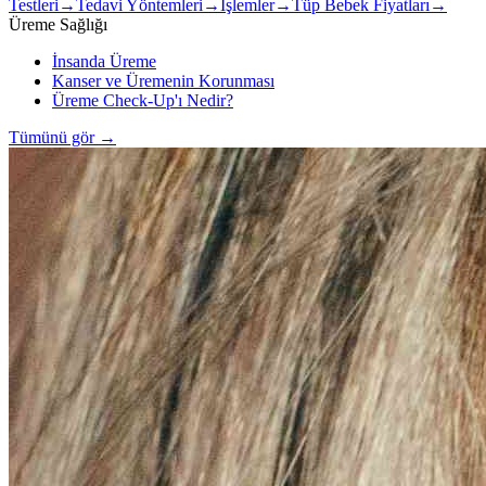
Testleri
→
Tedavi Yöntemleri
→
İşlemler
→
Tüp Bebek Fiyatları
→
Üreme Sağlığı
İnsanda Üreme
Kanser ve Üremenin Korunması
Üreme Check-Up'ı Nedir?
Tümünü gör
→