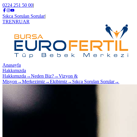
0224 251 50 00
|
Sıkça Sorulan Sorular
|
TR
EN
RU
AR
Anasayfa
Hakkımızda
Hakkımızda
→
Neden Biz?
→
Vizyon &
Misyon
→
Merkezimiz
→
Ekibimiz
→
Sıkça Sorulan Sorular
→