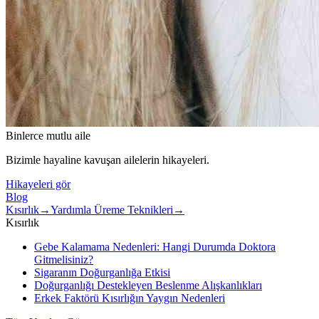
Binlerce mutlu aile
Bizimle hayaline kavuşan ailelerin hikayeleri.
Hikayeleri gör
Blog
Kısırlık
→
Yardımla Üreme Teknikleri
→
Kısırlık
Gebe Kalamama Nedenleri: Hangi Durumda Doktora
Gitmelisiniz?
Sigaranın Doğurganlığa Etkisi
Doğurganlığı Destekleyen Beslenme Alışkanlıkları
Erkek Faktörü Kısırlığın Yaygın Nedenleri