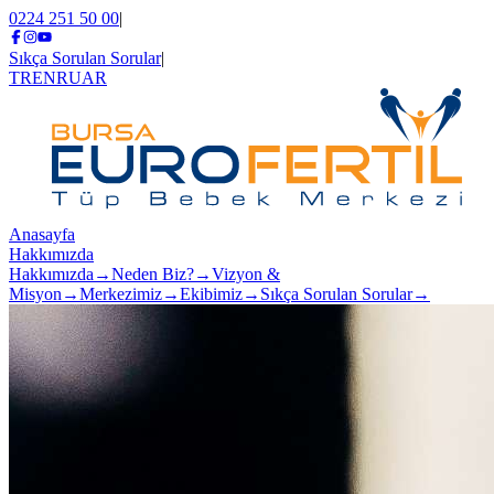
0224 251 50 00
|
Sıkça Sorulan Sorular
|
TR
EN
RU
AR
Anasayfa
Hakkımızda
Hakkımızda
→
Neden Biz?
→
Vizyon &
Misyon
→
Merkezimiz
→
Ekibimiz
→
Sıkça Sorulan Sorular
→