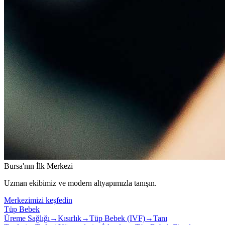
Bursa'nın İlk Merkezi
Uzman ekibimiz ve modern altyapımızla tanışın.
Merkezimizi keşfedin
Tüp Bebek
Üreme Sağlığı
→
Kısırlık
→
Tüp Bebek (IVF)
→
Tanı