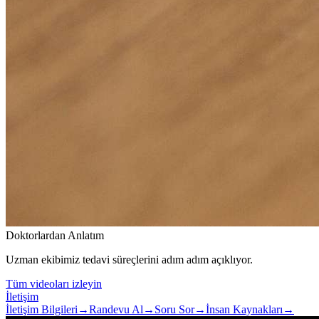
Doktorlardan Anlatım
Uzman ekibimiz tedavi süreçlerini adım adım açıklıyor.
Tüm videoları izleyin
İletişim
İletişim Bilgileri
→
Randevu Al
→
Soru Sor
→
İnsan Kaynakları
→