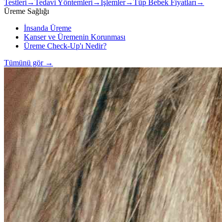
Testleri
→
Tedavi Yöntemleri
→
İşlemler
→
Tüp Bebek Fiyatları
→
Üreme Sağlığı
İnsanda Üreme
Kanser ve Üremenin Korunması
Üreme Check-Up'ı Nedir?
Tümünü gör
→