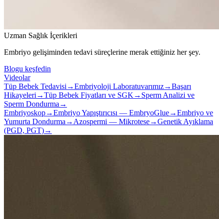
Uzman Sağlık İçerikleri
Embriyo gelişiminden tedavi süreçlerine merak ettiğiniz her şey.
Blogu keşfedin
Videolar
Tüp Bebek Tedavisi
→
Embriyoloji Laboratuvarımız
→
Başarı
Hikayeleri
→
Tüp Bebek Fiyatları ve SGK
→
Sperm Analizi ve
Sperm Dondurma
→
Embriyoskop
→
Embriyo Yapıştırıcısı — EmbryoGlue
→
Embriyo ve
Yumurta Dondurma
→
Azospermi — Mikrotese
→
Genetik Ayıklama
(PGD, PGT)
→