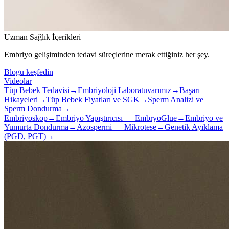
Uzman Sağlık İçerikleri
Embriyo gelişiminden tedavi süreçlerine merak ettiğiniz her şey.
Blogu keşfedin
Videolar
Tüp Bebek Tedavisi
→
Embriyoloji Laboratuvarımız
→
Başarı
Hikayeleri
→
Tüp Bebek Fiyatları ve SGK
→
Sperm Analizi ve
Sperm Dondurma
→
Embriyoskop
→
Embriyo Yapıştırıcısı — EmbryoGlue
→
Embriyo ve
Yumurta Dondurma
→
Azospermi — Mikrotese
→
Genetik Ayıklama
(PGD, PGT)
→