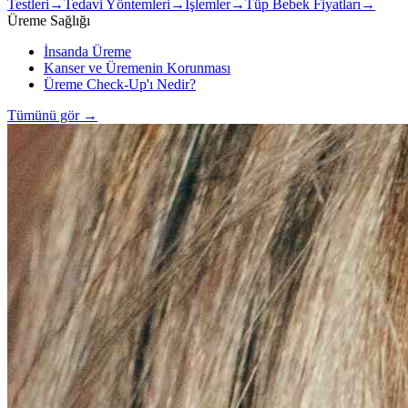
Testleri
→
Tedavi Yöntemleri
→
İşlemler
→
Tüp Bebek Fiyatları
→
Üreme Sağlığı
İnsanda Üreme
Kanser ve Üremenin Korunması
Üreme Check-Up'ı Nedir?
Tümünü gör
→