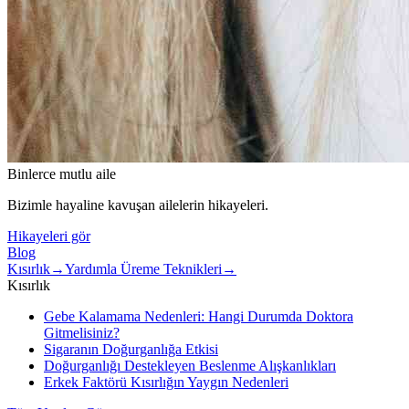
Binlerce mutlu aile
Bizimle hayaline kavuşan ailelerin hikayeleri.
Hikayeleri gör
Blog
Kısırlık
→
Yardımla Üreme Teknikleri
→
Kısırlık
Gebe Kalamama Nedenleri: Hangi Durumda Doktora
Gitmelisiniz?
Sigaranın Doğurganlığa Etkisi
Doğurganlığı Destekleyen Beslenme Alışkanlıkları
Erkek Faktörü Kısırlığın Yaygın Nedenleri