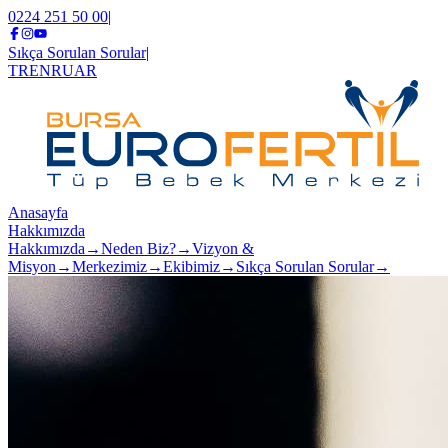
0224 251 50 00
|
Sıkça Sorulan Sorular
|
TR
EN
RU
AR
Anasayfa
Hakkımızda
Hakkımızda
→
Neden Biz?
→
Vizyon &
Misyon
→
Merkezimiz
→
Ekibimiz
→
Sıkça Sorulan Sorular
→