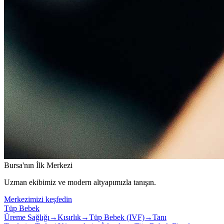
Bursa'nın İlk Merkezi
Uzman ekibimiz ve modern altyapımızla tanışın.
Merkezimizi keşfedin
Tüp Bebek
Üreme Sağlığı
→
Kısırlık
→
Tüp Bebek (IVF)
→
Tanı