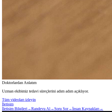
Doktorlardan Anlatım
Uzman ekibimiz tedavi süreçlerini adım adım açıklıyor.
Tüm videoları izleyin
İletişim
İletişim Bilgileri
→
Randevu Al
→
Soru Sor
→
İnsan Kaynakları
→