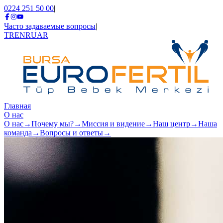
0224 251 50 00
|
Часто задаваемые вопросы
|
TR
EN
RU
AR
Главная
О нас
О нас
→
Почему мы?
→
Миссия и видение
→
Наш центр
→
Наша
команда
→
Вопросы и ответы
→