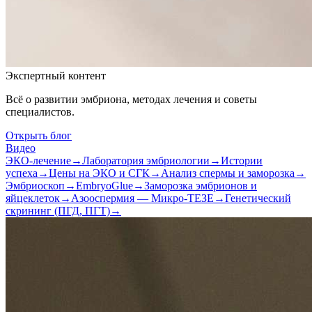
Экспертный контент
Всё о развитии эмбриона, методах лечения и советы
специалистов.
Открыть блог
Видео
ЭКО-лечение
→
Лаборатория эмбриологии
→
Истории
успеха
→
Цены на ЭКО и СГК
→
Анализ спермы и заморозка
→
Эмбриоскоп
→
EmbryoGlue
→
Заморозка эмбрионов и
яйцеклеток
→
Азооспермия — Микро-ТЕЗЕ
→
Генетический
скрининг (ПГД, ПГТ)
→