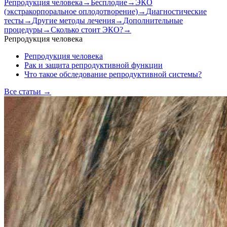
Репродукция человека
→
Бесплодие
→
ЭКО
(экстракорпоральное оплодотворение)
→
Диагностические
тесты
→
Другие методы лечения
→
Дополнительные
процедуры
→
Сколько стоит ЭКО?
→
Репродукция человека
Репродукция человека
Рак и защита репродуктивной функции
Что такое обследование репродуктивной системы?
Все статьи
→