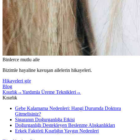
Binlerce mutlu aile
Bizimle hayaline kavuşan ailelerin hikayeleri.
Hikayeleri gör
Blog
Kısırlık
→
Yardımla Üreme Teknikleri
→
Kısırlık
Gebe Kalamama Nedenleri: Hangi Durumda Doktora
Gitmelisiniz?
Sigaranın Doğurganlığa Etkisi
Doğurganlığı Destekleyen Beslenme Alışkanlıkları
Erkek Faktörü Kısırlığın Yaygın Nedenleri