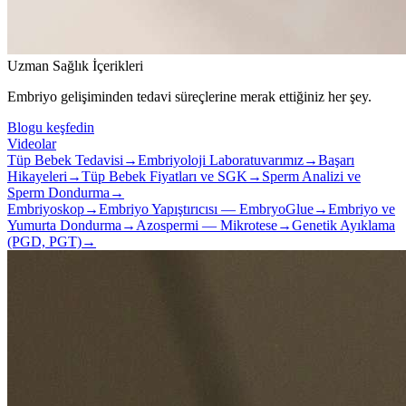
Uzman Sağlık İçerikleri
Embriyo gelişiminden tedavi süreçlerine merak ettiğiniz her şey.
Blogu keşfedin
Videolar
Tüp Bebek Tedavisi
→
Embriyoloji Laboratuvarımız
→
Başarı
Hikayeleri
→
Tüp Bebek Fiyatları ve SGK
→
Sperm Analizi ve
Sperm Dondurma
→
Embriyoskop
→
Embriyo Yapıştırıcısı — EmbryoGlue
→
Embriyo ve
Yumurta Dondurma
→
Azospermi — Mikrotese
→
Genetik Ayıklama
(PGD, PGT)
→