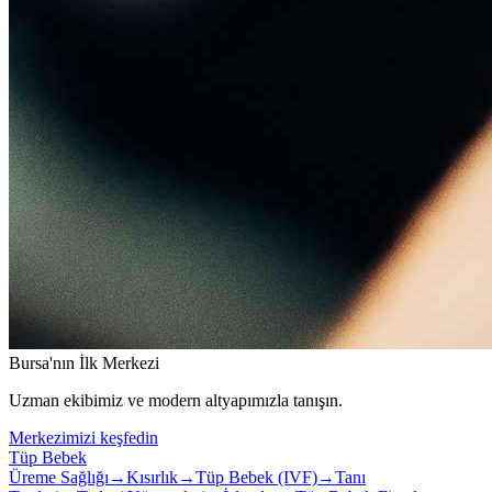
Bursa'nın İlk Merkezi
Uzman ekibimiz ve modern altyapımızla tanışın.
Merkezimizi keşfedin
Tüp Bebek
Üreme Sağlığı
→
Kısırlık
→
Tüp Bebek (IVF)
→
Tanı