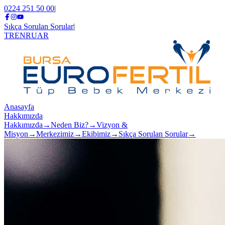
0224 251 50 00
|
Sıkça Sorulan Sorular
|
TR
EN
RU
AR
Anasayfa
Hakkımızda
Hakkımızda
→
Neden Biz?
→
Vizyon &
Misyon
→
Merkezimiz
→
Ekibimiz
→
Sıkça Sorulan Sorular
→