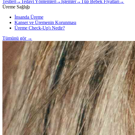
Testleri
→
Tedavi Yöntemleri
→
İşlemler
→
Tüp Bebek Fiyatları
→
Üreme Sağlığı
İnsanda Üreme
Kanser ve Üremenin Korunması
Üreme Check-Up'ı Nedir?
Tümünü gör
→