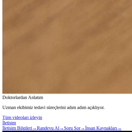
Doktorlardan Anlatım
Uzman ekibimiz tedavi süreçlerini adım adım açıklıyor.
Tüm videoları izleyin
İletişim
İletişim Bilgileri
→
Randevu Al
→
Soru Sor
→
İnsan Kaynakları
→