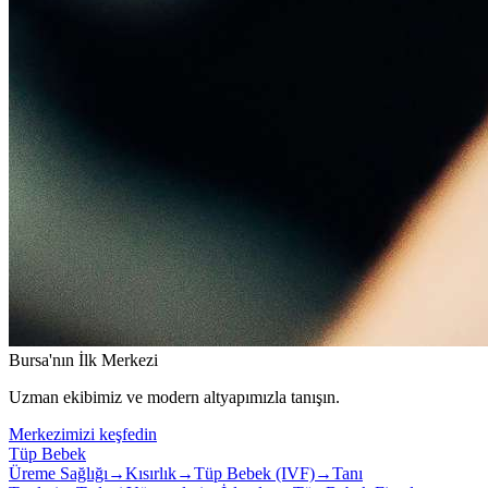
Bursa'nın İlk Merkezi
Uzman ekibimiz ve modern altyapımızla tanışın.
Merkezimizi keşfedin
Tüp Bebek
Üreme Sağlığı
→
Kısırlık
→
Tüp Bebek (IVF)
→
Tanı