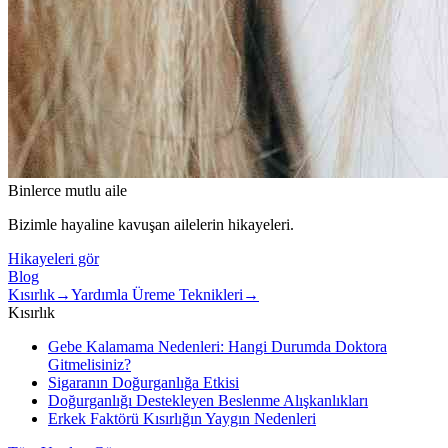
Binlerce mutlu aile
Bizimle hayaline kavuşan ailelerin hikayeleri.
Hikayeleri gör
Blog
Kısırlık
→
Yardımla Üreme Teknikleri
→
Kısırlık
Gebe Kalamama Nedenleri: Hangi Durumda Doktora
Gitmelisiniz?
Sigaranın Doğurganlığa Etkisi
Doğurganlığı Destekleyen Beslenme Alışkanlıkları
Erkek Faktörü Kısırlığın Yaygın Nedenleri