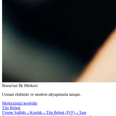
Bursa'nın İlk Merkezi
Uzman ekibimiz ve modern altyapımızla tanışın.
Merkezimizi keşfedin
Tüp Bebek
Üreme Sağlığı
→
Kısırlık
→
Tüp Bebek (IVF)
→
Tanı