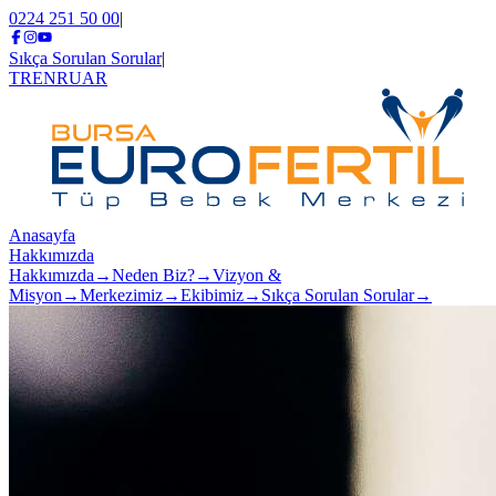
0224 251 50 00
|
Sıkça Sorulan Sorular
|
TR
EN
RU
AR
Anasayfa
Hakkımızda
Hakkımızda
→
Neden Biz?
→
Vizyon &
Misyon
→
Merkezimiz
→
Ekibimiz
→
Sıkça Sorulan Sorular
→