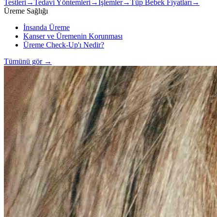
Testleri
→
Tedavi Yöntemleri
→
İşlemler
→
Tüp Bebek Fiyatları
→
Üreme Sağlığı
İnsanda Üreme
Kanser ve Üremenin Korunması
Üreme Check-Up'ı Nedir?
Tümünü gör
→