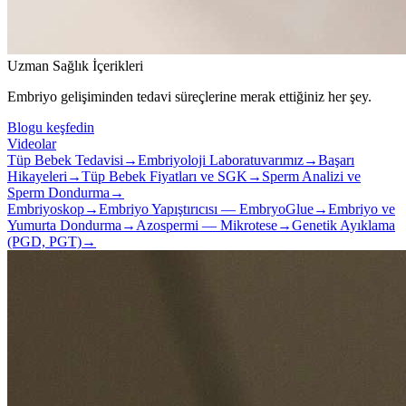
Uzman Sağlık İçerikleri
Embriyo gelişiminden tedavi süreçlerine merak ettiğiniz her şey.
Blogu keşfedin
Videolar
Tüp Bebek Tedavisi
→
Embriyoloji Laboratuvarımız
→
Başarı
Hikayeleri
→
Tüp Bebek Fiyatları ve SGK
→
Sperm Analizi ve
Sperm Dondurma
→
Embriyoskop
→
Embriyo Yapıştırıcısı — EmbryoGlue
→
Embriyo ve
Yumurta Dondurma
→
Azospermi — Mikrotese
→
Genetik Ayıklama
(PGD, PGT)
→