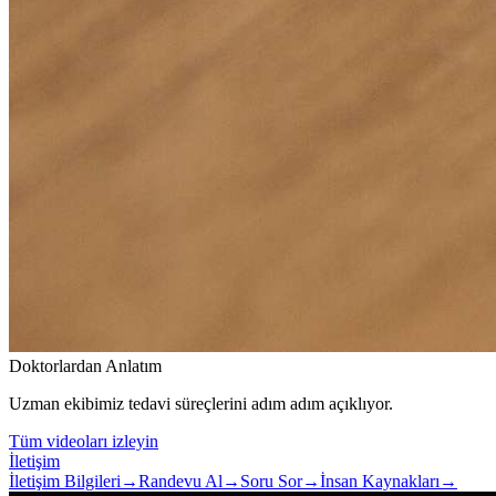
Doktorlardan Anlatım
Uzman ekibimiz tedavi süreçlerini adım adım açıklıyor.
Tüm videoları izleyin
İletişim
İletişim Bilgileri
→
Randevu Al
→
Soru Sor
→
İnsan Kaynakları
→