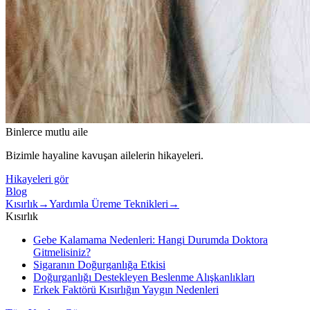
Binlerce mutlu aile
Bizimle hayaline kavuşan ailelerin hikayeleri.
Hikayeleri gör
Blog
Kısırlık
→
Yardımla Üreme Teknikleri
→
Kısırlık
Gebe Kalamama Nedenleri: Hangi Durumda Doktora
Gitmelisiniz?
Sigaranın Doğurganlığa Etkisi
Doğurganlığı Destekleyen Beslenme Alışkanlıkları
Erkek Faktörü Kısırlığın Yaygın Nedenleri