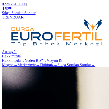
0224 251 50 00
|
Sıkça Sorulan Sorular
|
TR
EN
RU
AR
Anasayfa
Hakkımızda
Hakkımızda
→
Neden Biz?
→
Vizyon &
Misyon
→
Merkezimiz
→
Ekibimiz
→
Sıkça Sorulan Sorular
→