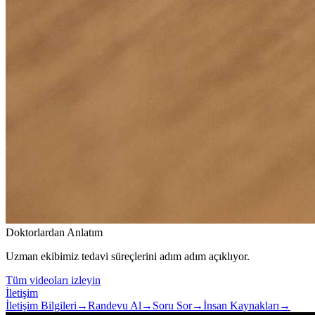
Doktorlardan Anlatım
Uzman ekibimiz tedavi süreçlerini adım adım açıklıyor.
Tüm videoları izleyin
İletişim
İletişim Bilgileri
→
Randevu Al
→
Soru Sor
→
İnsan Kaynakları
→