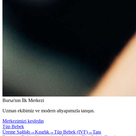
Bursa'nın İlk Merkezi
Uzman ekibimiz ve modern altyapımızla tanışın.
Merkezimizi keşfedin
Tüp Bebek
Üreme Sağlığı
→
Kısırlık
→
Tüp Bebek (IVF)
→
Tanı