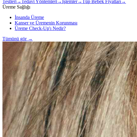
Testleri
→
Tedavi Yöntemleri
→
İşlemler
→
Tüp Bebek Fiyatları
→
Üreme Sağlığı
İnsanda Üreme
Kanser ve Üremenin Korunması
Üreme Check-Up'ı Nedir?
Tümünü gör
→