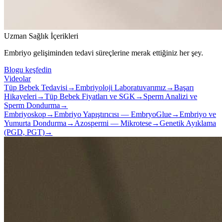
Uzman Sağlık İçerikleri
Embriyo gelişiminden tedavi süreçlerine merak ettiğiniz her şey.
Blogu keşfedin
Videolar
Tüp Bebek Tedavisi
→
Embriyoloji Laboratuvarımız
→
Başarı
Hikayeleri
→
Tüp Bebek Fiyatları ve SGK
→
Sperm Analizi ve
Sperm Dondurma
→
Embriyoskop
→
Embriyo Yapıştırıcısı — EmbryoGlue
→
Embriyo ve
Yumurta Dondurma
→
Azospermi — Mikrotese
→
Genetik Ayıklama
(PGD, PGT)
→