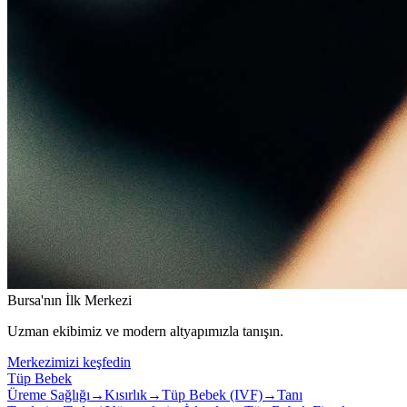
Bursa'nın İlk Merkezi
Uzman ekibimiz ve modern altyapımızla tanışın.
Merkezimizi keşfedin
Tüp Bebek
Üreme Sağlığı
→
Kısırlık
→
Tüp Bebek (IVF)
→
Tanı