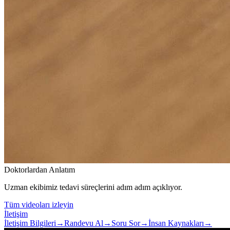
Doktorlardan Anlatım
Uzman ekibimiz tedavi süreçlerini adım adım açıklıyor.
Tüm videoları izleyin
İletişim
İletişim Bilgileri
→
Randevu Al
→
Soru Sor
→
İnsan Kaynakları
→