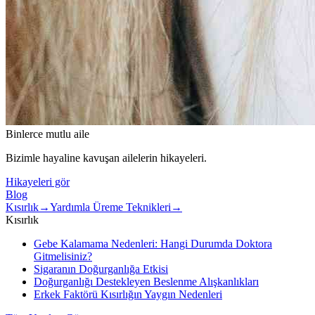
Binlerce mutlu aile
Bizimle hayaline kavuşan ailelerin hikayeleri.
Hikayeleri gör
Blog
Kısırlık
→
Yardımla Üreme Teknikleri
→
Kısırlık
Gebe Kalamama Nedenleri: Hangi Durumda Doktora
Gitmelisiniz?
Sigaranın Doğurganlığa Etkisi
Doğurganlığı Destekleyen Beslenme Alışkanlıkları
Erkek Faktörü Kısırlığın Yaygın Nedenleri