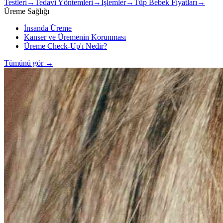
Testleri
→
Tedavi Yöntemleri
→
İşlemler
→
Tüp Bebek Fiyatları
→
Üreme Sağlığı
İnsanda Üreme
Kanser ve Üremenin Korunması
Üreme Check-Up'ı Nedir?
Tümünü gör
→