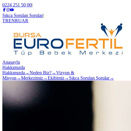
0224 251 50 00
|
Sıkça Sorulan Sorular
|
TR
EN
RU
AR
Anasayfa
Hakkımızda
Hakkımızda
→
Neden Biz?
→
Vizyon &
Misyon
→
Merkezimiz
→
Ekibimiz
→
Sıkça Sorulan Sorular
→