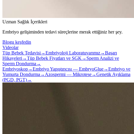
Uzman Sağlık İçerikleri
Embriyo gelişiminden tedavi süreçlerine merak ettiğiniz her şey.
Blogu keşfedin
Videolar
Tüp Bebek Tedavisi
→
Embriyoloji Laboratuvarımız
→
Başarı
Hikayeleri
→
Tüp Bebek Fiyatları ve SGK
→
Sperm Analizi ve
Sperm Dondurma
→
Embriyoskop
→
Embriyo Yapıştırıcısı — EmbryoGlue
→
Embriyo ve
Yumurta Dondurma
→
Azospermi — Mikrotese
→
Genetik Ayıklama
(PGD, PGT)
→